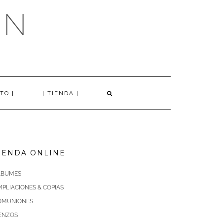
AN
TO |
| TIENDA |
IENDA ONLINE
LBUMES
PLIACIONES & COPIAS
OMUNIONES
IENZOS