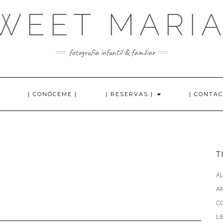
WEET MARI
fotografía infantil & familiar
| CONÓCEME |
| RESERVAS |
| CONTAC
T
Á
AM
C
L