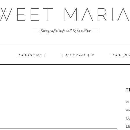
WEET MARI
fotografía infantil & familiar
| CONÓCEME |
| RESERVAS |
| CONTAC
T
Á
AM
C
L