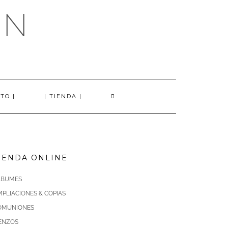
AN
TO |
| TIENDA |
IENDA ONLINE
LBUMES
PLIACIONES & COPIAS
OMUNIONES
IENZOS