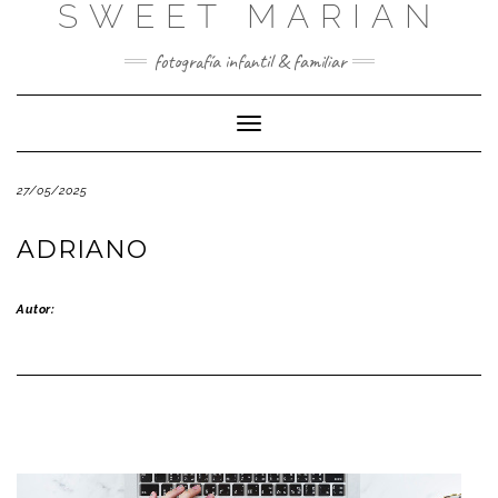
SWEET MARIAN
Saltar
al
contenido
fotografía infantil & familiar
Cambiar
modo
de
27/05/2025
navegación
ADRIANO
Autor: