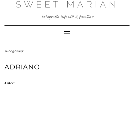
SWEET MARIAN
Saltar
al
contenido
fotografía infantil & familiar
Cambiar
modo
de
28/05/2025
navegación
ADRIANO
Autor: