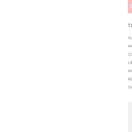
T
Á
AM
C
L
N
R
T