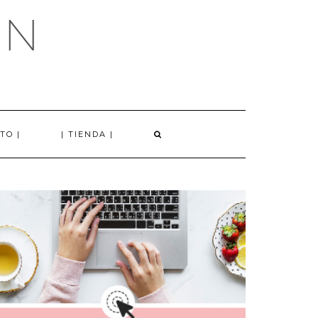
AN
TO |
| TIENDA |