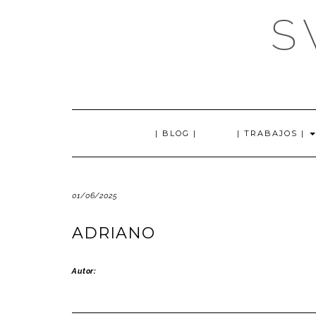
Saltar
S
al
contenido
| BLOG |
| TRABAJOS |
01/06/2025
ADRIANO
Autor: