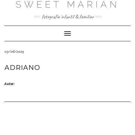
SWEET MARIAN
Saltar
al
contenido
fotografía infantil & familiar
Cambiar
modo
de
03/06/2025
navegación
ADRIANO
Autor: