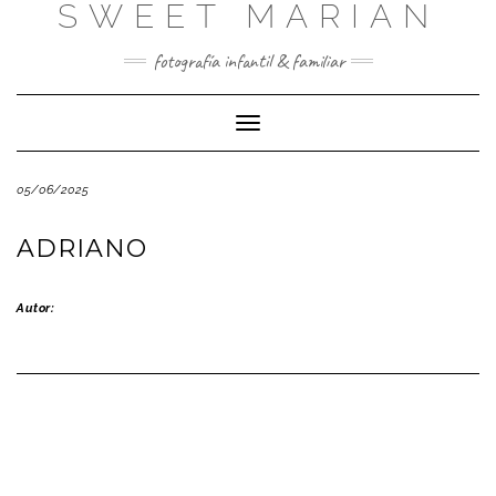
SWEET MARIAN
Saltar
al
contenido
fotografía infantil & familiar
Cambiar
modo
de
05/06/2025
navegación
ADRIANO
Autor: