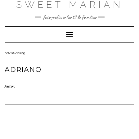
SWEET MARIAN
Saltar
al
contenido
fotografía infantil & familiar
Cambiar
modo
de
08/06/2025
navegación
ADRIANO
Autor: