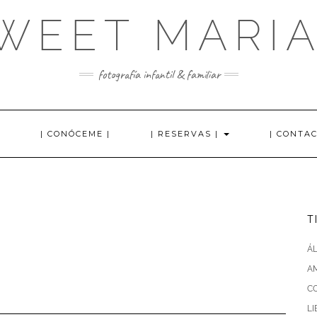
WEET MARI
fotografía infantil & familiar
| CONÓCEME |
| RESERVAS |
| CONTAC
T
Á
AM
C
L