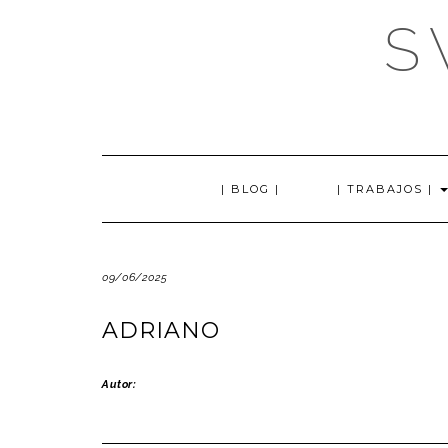
Saltar
S
al
contenido
| BLOG |
| TRABAJOS |
09/06/2025
ADRIANO
Autor: