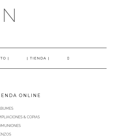
AN
TO |
| TIENDA |
IENDA ONLINE
LBUMES
PLIACIONES & COPIAS
OMUNIONES
IENZOS