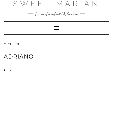
SWEET MARIAN
Saltar
al
contenido
fotografía infantil & familiar
Cambiar
modo
de
14/05/2025
navegación
ADRIANO
Autor: