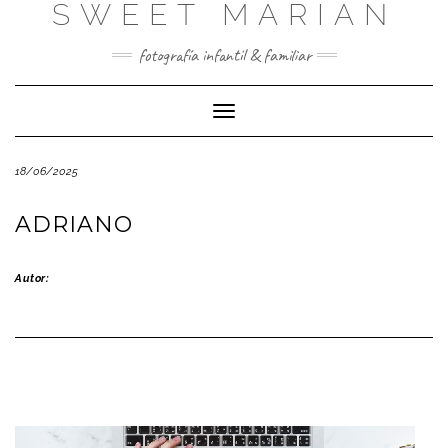
SWEET MARIAN
Saltar
al
contenido
fotografía infantil & familiar
Cambiar
modo
de
18/06/2025
navegación
ADRIANO
Autor: