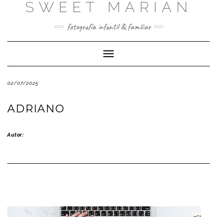
SWEET MARIAN
Saltar
al
contenido
fotografía infantil & familiar
Cambiar
modo
de
02/07/2025
navegación
ADRIANO
Autor: