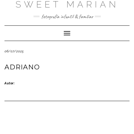
SWEET MARIAN
Saltar
al
contenido
fotografía infantil & familiar
Cambiar
modo
de
06/07/2025
navegación
ADRIANO
Autor: