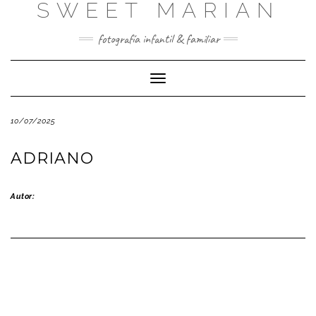
SWEET MARIAN
Saltar
al
contenido
fotografía infantil & familiar
Cambiar
modo
de
10/07/2025
navegación
ADRIANO
Autor: