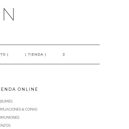
AN
TO |
| TIENDA |
IENDA ONLINE
LBUMES
PLIACIONES & COPIAS
OMUNIONES
IENZOS