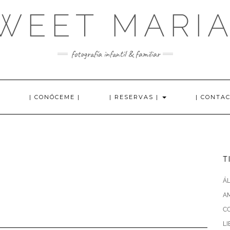
WEET MARI
fotografía infantil & familiar
| CONÓCEME |
| RESERVAS |
| CONTAC
T
Á
AM
C
L