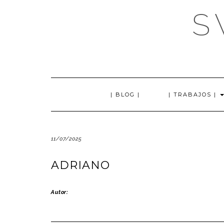
Saltar
S
al
contenido
| BLOG |
| TRABAJOS |
11/07/2025
ADRIANO
Autor: