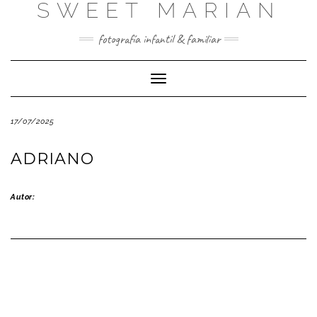
SWEET MARIAN
Saltar
al
contenido
fotografía infantil & familiar
Cambiar
modo
de
17/07/2025
navegación
ADRIANO
Autor: