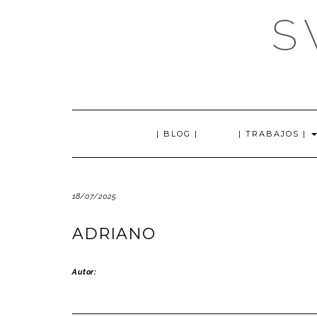
Saltar
S
al
contenido
| BLOG |
| TRABAJOS |
18/07/2025
ADRIANO
Autor: