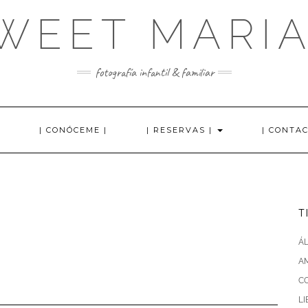
WEET MARI
fotografía infantil & familiar
| CONÓCEME |
| RESERVAS |
| CONTAC
T
Á
AM
C
L