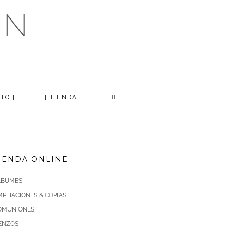
AN
TO |
| TIENDA |
IENDA ONLINE
LBUMES
PLIACIONES & COPIAS
OMUNIONES
IENZOS