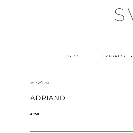
Saltar
S
al
contenido
| BLOG |
| TRABAJOS |
20/07/2025
ADRIANO
Autor: