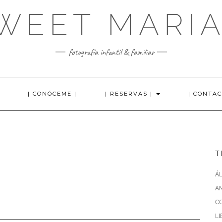
WEET MARI
fotografía infantil & familiar
| CONÓCEME |
| RESERVAS |
| CONTAC
T
Á
AM
C
L