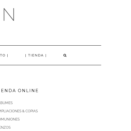
AN
TO |
| TIENDA |
IENDA ONLINE
LBUMES
PLIACIONES & COPIAS
OMUNIONES
IENZOS