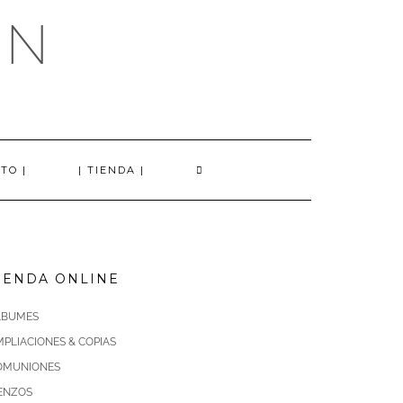
AN
TO |
| TIENDA |
IENDA ONLINE
LBUMES
PLIACIONES & COPIAS
OMUNIONES
IENZOS