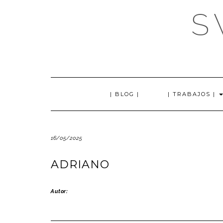
Saltar
S
al
contenido
| BLOG |
| TRABAJOS |
16/05/2025
ADRIANO
Autor: