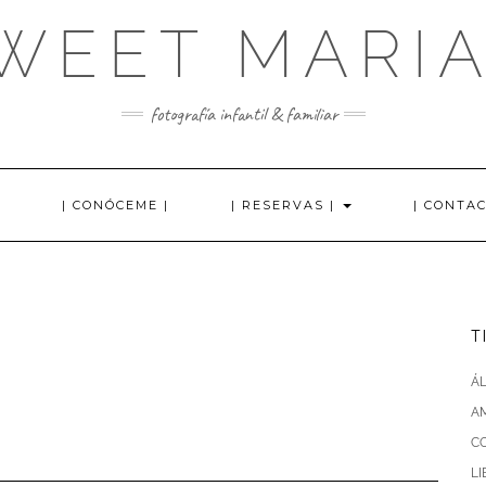
WEET MARI
fotografía infantil & familiar
| CONÓCEME |
| RESERVAS |
| CONTAC
T
Á
AM
C
L