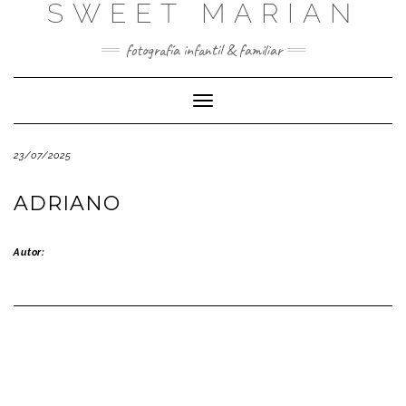
SWEET MARIAN
Saltar
al
contenido
fotografía infantil & familiar
Cambiar
modo
de
23/07/2025
navegación
ADRIANO
Autor: