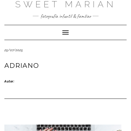
SWEET MARIAN
Saltar
al
contenido
fotografía infantil & familiar
Cambiar
modo
de
25/07/2025
navegación
ADRIANO
Autor: