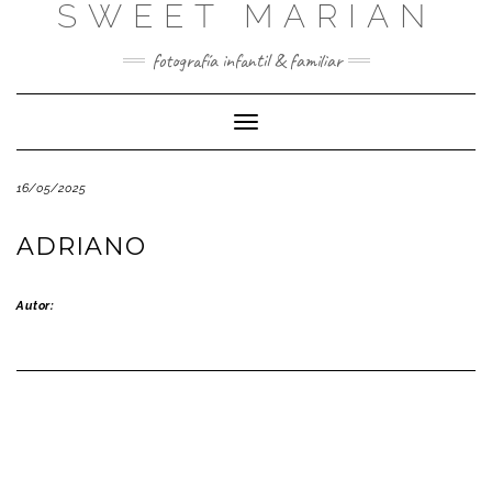
SWEET MARIAN
Saltar
al
contenido
fotografía infantil & familiar
Cambiar
modo
de
16/05/2025
navegación
ADRIANO
Autor: