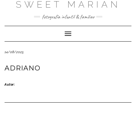
SWEET MARIAN
Saltar
al
contenido
fotografía infantil & familiar
Cambiar
modo
de
14/08/2025
navegación
ADRIANO
Autor: