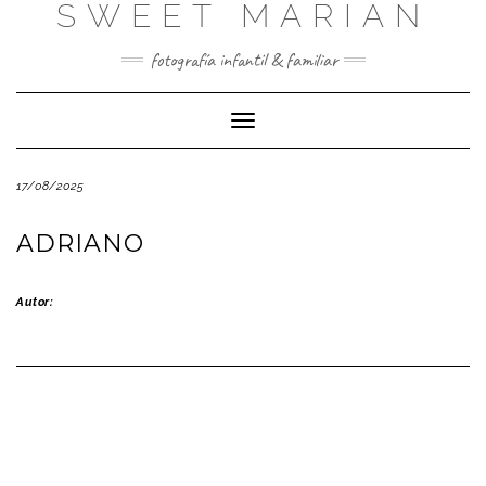
SWEET MARIAN
Saltar
al
contenido
fotografía infantil & familiar
Cambiar
modo
de
17/08/2025
navegación
ADRIANO
Autor: