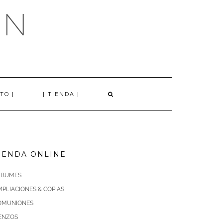
AN
TO |
| TIENDA |
IENDA ONLINE
LBUMES
PLIACIONES & COPIAS
OMUNIONES
IENZOS