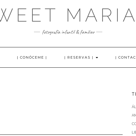
WEET MARI
fotografía infantil & familiar
| CONÓCEME |
| RESERVAS |
| CONTAC
T
Á
AM
C
L