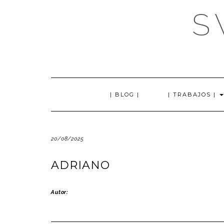
Saltar
S
al
contenido
| BLOG |
| TRABAJOS |
20/08/2025
ADRIANO
Autor: