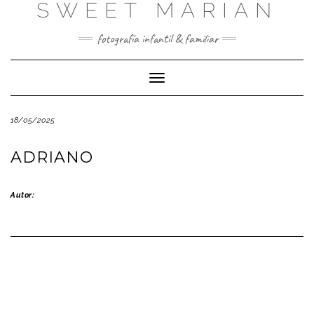
SWEET MARIAN
Saltar
al
contenido
fotografía infantil & familiar
Cambiar
modo
de
18/05/2025
navegación
ADRIANO
Autor: