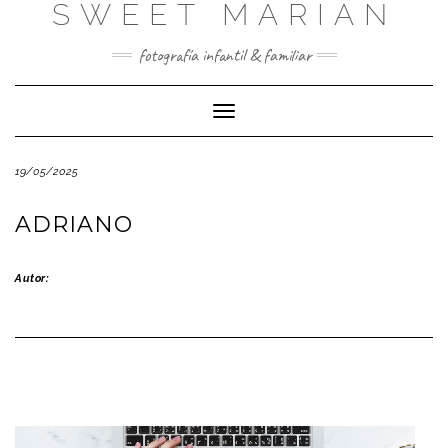
SWEET MARIAN
Saltar
al
contenido
fotografía infantil & familiar
Cambiar
modo
de
19/05/2025
navegación
ADRIANO
Autor: