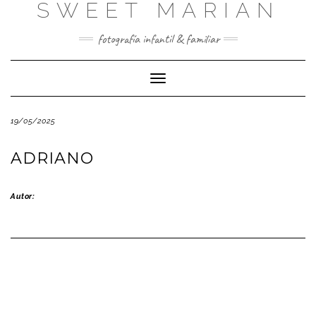
SWEET MARIAN
Saltar
al
contenido
fotografía infantil & familiar
Cambiar
modo
de
19/05/2025
navegación
ADRIANO
Autor: