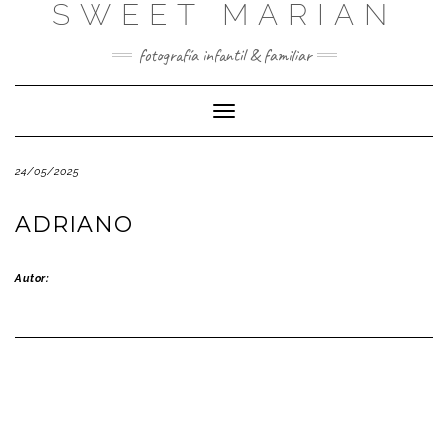
SWEET MARIAN
Saltar
al
contenido
fotografía infantil & familiar
Cambiar
modo
de
24/05/2025
navegación
ADRIANO
Autor: