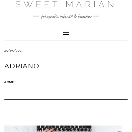
SWEET MARIAN
Saltar
al
contenido
fotografía infantil & familiar
Cambiar
modo
de
25/05/2025
navegación
ADRIANO
Autor: