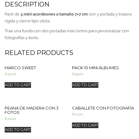
DESCRIPTION
Pack de
3 mini acordeones a tamaño 7×7 cm
con y portada y trasera
rígida y cierre tipo vitola.
Trae una funda con dos portadas más lomos para personalizar con
fotografías y texto.
RELATED PRODUCTS
MARCO SWEET
PACK 10 MINI ÁLBUMES
€
25,00
€
59,00
ADD TO CART
ADD TO CART
PEANA DE MADERA CON 3
CABALLETE CON FOTOGRAFÍA
FOTOS
€
12,00
€
29,00
ADD TO CART
ADD TO CART