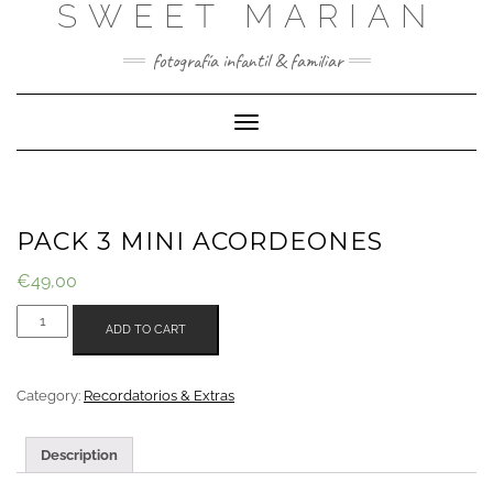
SWEET MARIAN
Saltar
al
contenido
fotografía infantil & familiar
Cambiar
modo
de
navegación
PACK 3 MINI ACORDEONES
€
49,00
PACK
ADD TO CART
3
MINI
ACORDEONES
Category:
Recordatorios & Extras
QUANTITY
Description