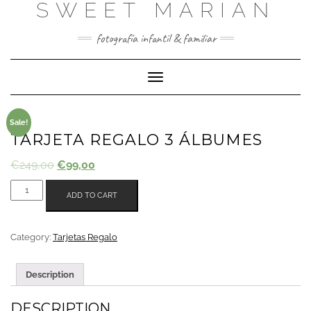
SWEET MARIAN
Saltar
al
contenido
fotografía infantil & familiar
Cambiar
modo
de
navegación
Sale!
TARJETA REGALO 3 ÁLBUMES
€
249,00
€
99,00
TARJETA
ADD TO CART
REGALO
3
ÁLBUMES
Category:
Tarjetas Regalo
QUANTITY
Description
DESCRIPTION