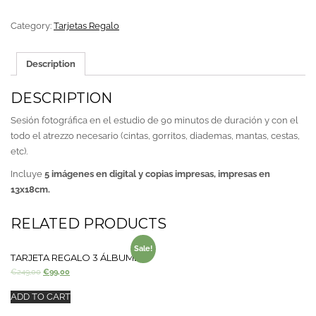
NEWBORN
QUANTITY
Category:
Tarjetas Regalo
Description
DESCRIPTION
Sesión fotográfica en el estudio de 90 minutos de duración y con el
todo el atrezzo necesario (cintas, gorritos, diademas, mantas, cestas,
etc).
Incluye
5 imágenes en digital y copias impresas, impresas en
13x18cm.
RELATED PRODUCTS
Sale!
TARJETA REGALO 3 ÁLBUMES
€
249,00
€
99,00
ADD TO CART