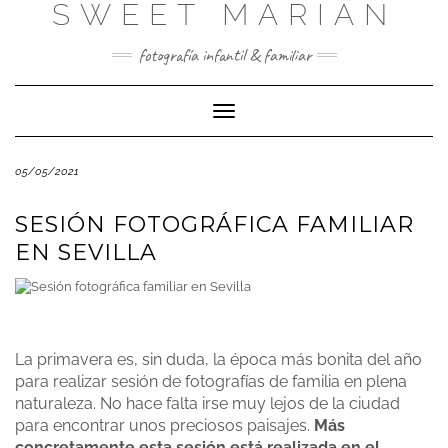
SWEET MARIAN
Saltar
al
contenido
fotografía infantil & familiar
Cambiar
modo
de
05/05/2021
navegación
SESIÓN FOTOGRÁFICA FAMILIAR
EN SEVILLA
La primavera es, sin duda, la época más bonita del año
para realizar sesión de fotografías de familia en plena
naturaleza.
No hace falta irse muy lejos de la ciudad
para encontrar unos preciosos paisajes.
Más
concretamente esta sesión está realizada en el